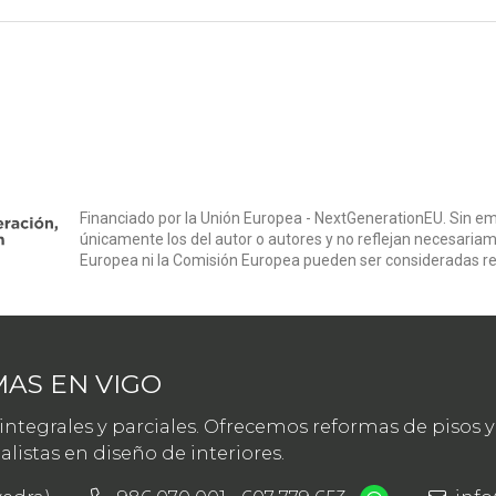
Financiado por la Unión Europea - NextGenerationEU. Sin em
únicamente los del autor o autores y no reflejan necesariam
Europea ni la Comisión Europea pueden ser consideradas r
AS EN VIGO
tegrales y parciales. Ofrecemos reformas de pisos y 
istas en diseño de interiores.