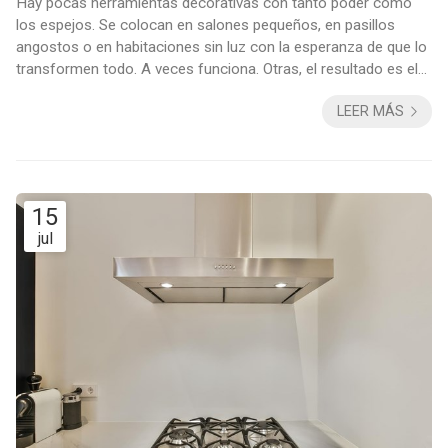
Hay pocas herramientas decorativas con tanto poder como
los espejos. Se colocan en salones pequeños, en pasillos
angostos o en habitaciones sin luz con la esperanza de que lo
transformen todo. A veces funciona. Otras, el resultado es el
contrario. La diferencia entre ambos resultados está en cómo,
LEER MÁS
dónde y por qué se usan. Para resolver estos enigmas, nada
como recurrir a los especialistas: en Decomar, como expertos
en decoración de interiores en Vigo, te contamos los mitos y
las realidades sobre...
15
jul