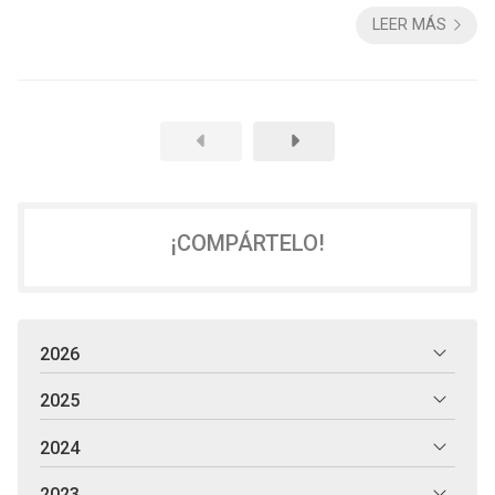
Pontevedra nos ha enseñado que el éxito de un proyecto
LEER MÁS
reside en la metodología y el rigor. Por eso, hemos
perfeccionado un sistema de trabajo dividido en cinco etapas
clave que garantizan que el resultado final sea, exactamente, lo
que siempre soñaste. 1. Toma de conta...
¡COMPÁRTELO!
2026
2025
2024
2023