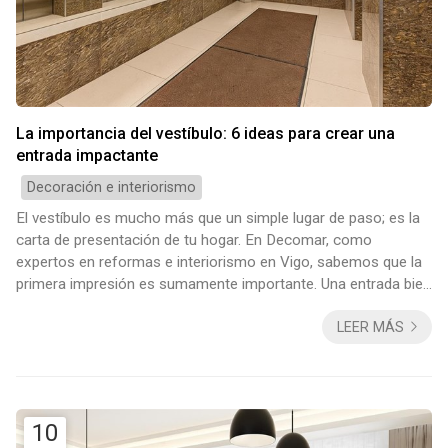
La importancia del vestíbulo: 6 ideas para crear una
entrada impactante
Decoración e interiorismo
El vestíbulo es mucho más que un simple lugar de paso; es la
carta de presentación de tu hogar. En Decomar, como
expertos en reformas e interiorismo en Vigo, sabemos que la
primera impresión es sumamente importante. Una entrada bien
diseñada no solo da la bienvenida a tus invitados, sino que
LEER MÁS
marca la transición emocional hacia tu refugio personal. Si
buscas transformar este espacio, en este artículo te damos
seis ideas clave para lograr un recibidor con estilo y
funcionalidad. ¡Toma nota! 1. L...
10