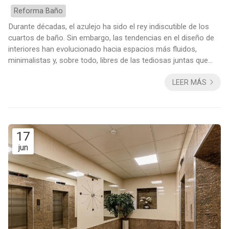
Reforma Baño
Durante décadas, el azulejo ha sido el rey indiscutible de los
cuartos de baño. Sin embargo, las tendencias en el diseño de
interiores han evolucionado hacia espacios más fluidos,
minimalistas y, sobre todo, libres de las tediosas juntas que
acumulan humedad. En Decomar, especialistas en reformas en
LEER MÁS
Vigo, estamos viendo cómo cada vez más clientes apuestan
por la continuidad visual. Si estás pensando en renovar tu baño
y quieres huir de lo convencional, aquí te presentamos las 5
mejores opciones...
17
jun