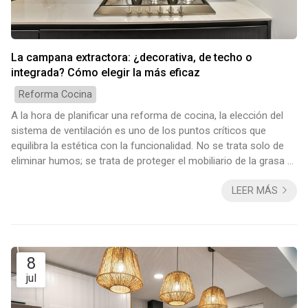
La campana extractora: ¿decorativa, de techo o
integrada? Cómo elegir la más eficaz
Reforma Cocina
A la hora de planificar una reforma de cocina, la elección del
sistema de ventilación es uno de los puntos críticos que
equilibra la estética con la funcionalidad. No se trata solo de
eliminar humos; se trata de proteger el mobiliario de la grasa y
garantizar la calidad del aire. En Decomar, empresa de
LEER MÁS
reformas en Vigo, sabemos que cada hogar requiere una
solución técnica diferente según la distribución y el uso que se
le dé a la cocina. 1. Campanas decorativas: el centro de las
miradas Son la...
8
jul