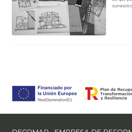
suministro
la orienta
hincapié e