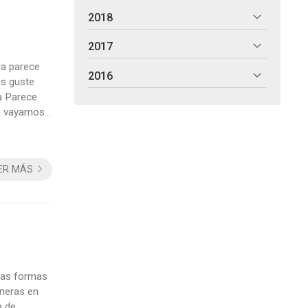
2018
2017
ra parece
2016
es guste
ra Parece
ue vayamos
, y aquí
ER MÁS
ejas formas
aneras en
a de