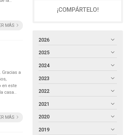
de la
e abril
¡COMPÁRTELO!
ER MÁS
2026
2025
2024
. Gracias a
2023
ños,
o en este
2022
 la casa
Cuando nos
2021
2020
ER MÁS
2019