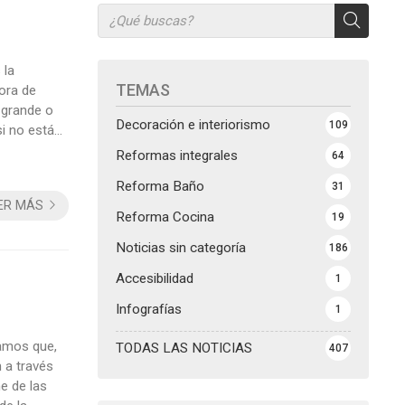
 la
TEMAS
ora de
 grande o
Decoración e interiorismo
109
si no está
 y energía a
Reformas integrales
64
Reforma Baño
31
ER MÁS
Reforma Cocina
19
Noticias sin categoría
186
Accesibilidad
1
Infografías
1
amos que,
TODAS LAS NOTICIAS
407
 a través
e de las