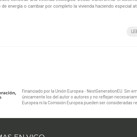
 de energía o cambiar por completo la vivienda haciendo especial a
ción, aislamiento y materiales de construcción. También debemos h
n que el sector de la reforma y la rehabilitación está en auge, ganánd.
LE
Financiado por la Unión Europea - NextGenerationEU. Sin em
únicamente los del autor o autores y no reflejan necesariam
Europea ni la Comisión Europea pueden ser consideradas r