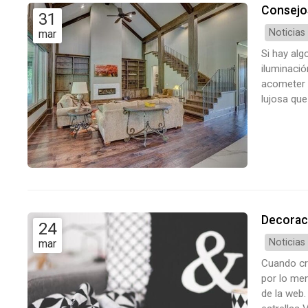
Consejos
31
Noticias
mar
Si hay alg
iluminació
acometer u
lujosa que
bien ilumi
cualquier 
Decoraci
24
Noticias
mar
Cuando cr
por lo me
de la web.