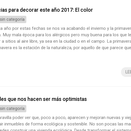
as para decorar este año 2017: El color
 sin categoría
 año por estas fechas se nos va acabando el invierno y la primave
. Muy mala época para los alérgicos pero muy buena para los que l
r a sitios al aire libre, ya sea en la ciudad o en el campo. La primave
mavera es la estación de la naturaleza, por aquello de que parece q
r en cualquier momento. Desgraciadamente es solo una estación más
atro, lo que quiere decir que nos tenemos que adaptar a cad...
LE
es que nos hacen ser más optimistas
 sin categoría
ravilla poder ver que, poco a poco, aparecen y mejoran nuevas y vi
uir inmuebles de forma ecológica y sostenible. No son pocas las m
edes construir una vivienda ecológica. Desde transformar el sistem