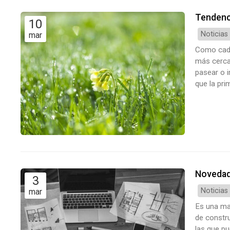
Tendenci
10
Noticias
mar
Como cada
más cerca
pasear o i
que la pri
a florece
tenemos cu
Novedad
3
Noticias
mar
Es una ma
de constr
las que pu