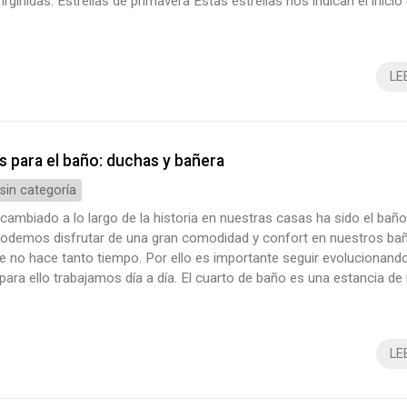
Virgínidas. Estrellas de primavera Estas estrellas nos indican el inicio 
 todo un evento de estrellas fugaces. Anímate a verlas, hasta el 14 d
mpo, y hoy ¡es la noche! Deja la ciudad y busca un lugar sin...
LE
 para el baño: duchas y bañera
 sin categoría
 cambiado a lo largo de la historia en nuestras casas ha sido el baño
, podemos disfrutar de una gran comodidad y confort en nuestros ba
e no hace tanto tiempo. Por ello es importante seguir evolucionand
 para ello trabajamos día a día. El cuarto de baño es una estancia de
ante, es la encargada de la higiene personal y de nuestra familia. 
s reformar un baño, suele ser habitual que nos entren much...
LE