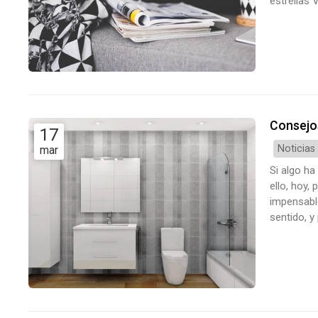
estrellas 
primavera,
tienes tie
Consejos
17
Noticias
mar
Si algo ha
ello, hoy
impensabl
sentido, y
muy import
proponemo