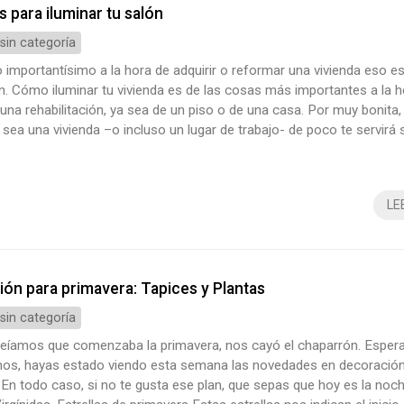
 para iluminar tu salón
 sin categoría
o importantísimo a la hora de adquirir o reformar una vivienda eso es
n. Cómo iluminar tu vivienda es de las cosas más importantes a la h
na rehabilitación, ya sea de un piso o de una casa. Por muy bonita,
 sea una vivienda –o incluso un lugar de trabajo- de poco te servirá 
nada y, sobretodo, si carece de luz natural. La luz natural aporta vida
espacio. Si vas a llevar a cabo una reforma fíjate ...
LE
ón para primavera: Tapices y Plantas
 sin categoría
eíamos que comenzaba la primavera, nos cayó el chaparrón. Esper
nos, hayas estado viendo esta semana las novedades en decoración
 En todo caso, si no te gusta ese plan, que sepas que hoy es la noch