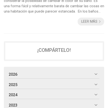
considerar la posibilidad de cambiar el color de su baño. Es
una forma fácil y relativamente barata de cambiar las cosas en
una habitación que puede parecer estancada. En los baños
más pequeños para dar la sensación de más amplitud ayuda
LEER MÁS
colocar revestimientos en las paredes y suelo de colores
claros, como por ejemplo blancos, grises o arenas claros, para
dar más luz y amplitud a la estancia, otro truco es colocar un
espejo amplio ...
¡COMPÁRTELO!
2026
2025
2024
2023