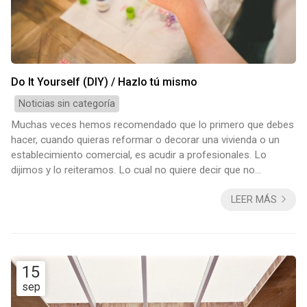
Do It Yourself (DIY) / Hazlo tú mismo
Noticias sin categoría
Muchas veces hemos recomendado que lo primero que debes
hacer, cuando quieras reformar o decorar una vivienda o un
establecimiento comercial, es acudir a profesionales. Lo
dijimos y lo reiteramos. Lo cual no quiere decir que no
debamos adentrarnos en el Do It Yourself (DIY). Hacer las
LEER MÁS
cosas uno mismo es, además de práctico y económico,
calidad de vida y muy saludable. No es simplemente un
capricho, una forma de ahorrar o síntoma de aburrimiento.
¡No!, es una forma de vida y también de decorar, ...
15
sep