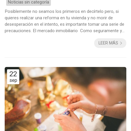
Noticias sin categoría
Posiblemente no seamos los primeros en decírtelo pero, si
quieres realizar una reforma en tu vivienda y no morir de
desesperación en el intento, es importante tomar una serie de
precauciones. El mercado inmobiliario Como seguramente ya
sepas, aunque ahora el mercado inmobiliario esté repuntando,
LEER MÁS
la tendencia actual de reformar en lugar de comprar nuevas
viviendas se mantiene. Pese a que el número de ventas de las
viviendas continúa prácticamente a la mitad de las vendidas
durante los años álg...
22
sep