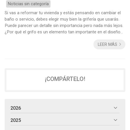
Noticias sin categoría
Si vas a reformar tu vivienda y estás pensando en cambiar el
baño o servicio, debes elegir muy bien la grifería que usarás.
Puede parecer un detalle sin importancia pero nada más lejos.
¿Por qué el grifo es un elemento tan importante en el diseño
de un baño? 1.-Desde un punto de vista práctico y funcional,
LEER MÁS
la grifería, dentro del conjunto del baño, es un elemento que
estará sometido a mucho desgaste. Por esta razón debe ser
resistente y de calidad. 2.- La grifería va más allá de lo
puramente...
¡COMPÁRTELO!
2026
2025