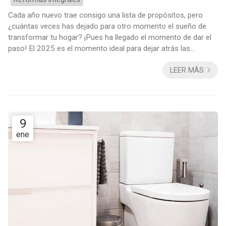
Cada año nuevo trae consigo una lista de propósitos, pero
¿cuántas veces has dejado para otro momento el sueño de
transformar tu hogar? ¡Pues ha llegado el momento de dar el
paso! El 2025 es el momento ideal para dejar atrás las
excusas y convertir tu vivienda en el espacio funcional y
LEER MÁS
acogedor que siempre has deseado. En Decomar, tus
especialistas en reformas en Vigo, queremos que veas los
cambios derivados de una reforma como algo más allá de lo
estético: ejecutamos cambios que transforman vid...
9
ene