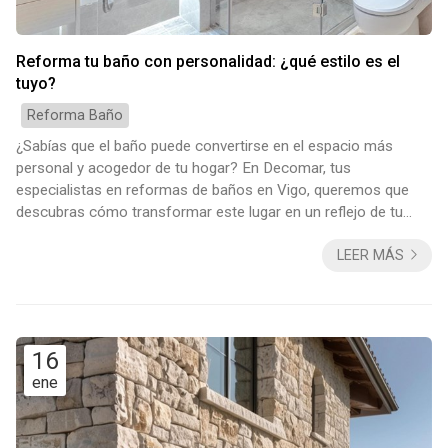
Reforma tu baño con personalidad: ¿qué estilo es el
tuyo?
Reforma Baño
¿Sabías que el baño puede convertirse en el espacio más
personal y acogedor de tu hogar? En Decomar, tus
especialistas en reformas de baños en Vigo, queremos que
descubras cómo transformar este lugar en un reflejo de tu
estilo y necesidades, combinando funcionalidad y diseño.
LEER MÁS
Reformar tu baño no solo mejora su estética, sino que
también optimiza su uso y eficiencia. ¿Preparado para dar el
salto? Te contamos todo lo que necesitas saber en este
artículo. Define el estilo del baño que mejor se ada...
16
ene