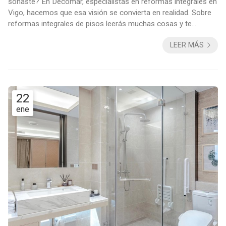
soñaste? En Decomar, especialistas en reformas integrales en
Vigo, hacemos que esa visión se convierta en realidad. Sobre
reformas integrales de pisos leerás muchas cosas y te
invitarán a que pidas muchos presupuestos. Y nosotros
LEER MÁS
también te animamos a hacerlo, pero queremos que te quedes
con la opción que te ofrezca escuchar tus necesidades,
trabajar con materiales de calidad y diseñar espacios que
reflejen tu personalidad. ¡Al menos n...
22
ene