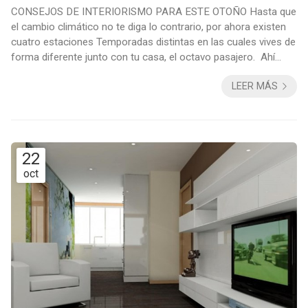
CONSEJOS DE INTERIORISMO PARA ESTE OTOÑO Hasta que
el cambio climático no te diga lo contrario, por ahora existen
cuatro estaciones Temporadas distintas en las cuales vives de
forma diferente junto con tu casa, el octavo pasajero. Ahí
está, siempre en silencio, tu casa. Sabes que es un miembro
LEER MÁS
de la familia y, como tal, también conoce el paso del tiempo.
La casa es un ser vivo más, con la diferencia de que no es
independiente, vive contigo. Nace, crece, evoluciona e, incluso
a veces, se repro...
22
oct