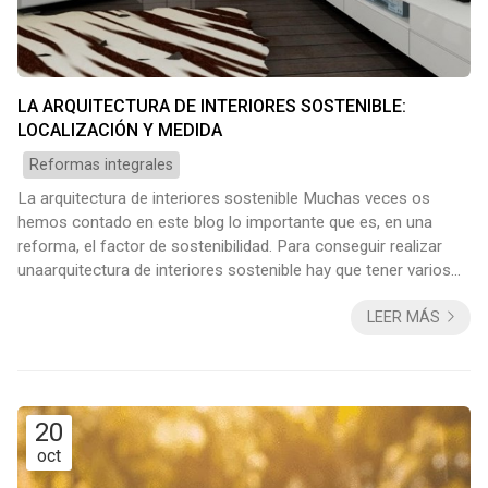
LA ARQUITECTURA DE INTERIORES SOSTENIBLE:
LOCALIZACIÓN Y MEDIDA
Reformas integrales
La arquitectura de interiores sostenible Muchas veces os
hemos contado en este blog lo importante que es, en una
reforma, el factor de sostenibilidad. Para conseguir realizar
unaarquitectura de interiores sostenible hay que tener varios
factores en cuenta además de, por supuesto, entender por
LEER MÁS
qué es necesaria y sus ventajas. A día de hoy, es
incuestionable su necesidad y, poco a poco, se avanza en la
implementación de arquitecturas, recursos y técnicas más
respetuosas con el medioambiente. ¿...
20
oct