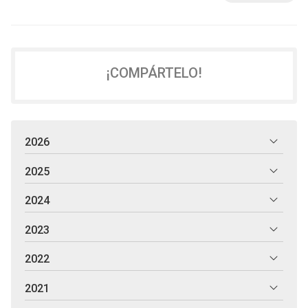
jardín y hacer un buen mantenimiento, si te interesa, sigue
leyendo. En todo caso recuerda que, dependiendo de tu jardín,
puede necesitar de cuida...
¡COMPÁRTELO!
2026
2025
2024
2023
2022
2021