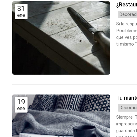
¿Restaur
31
Decoraci
ene
Si la resp
Posibleme
que ves po
ti mismo 
daría bien
muebles p
Tu manta
19
Decoraci
ene
Siempre. T
imprescind
guardarla