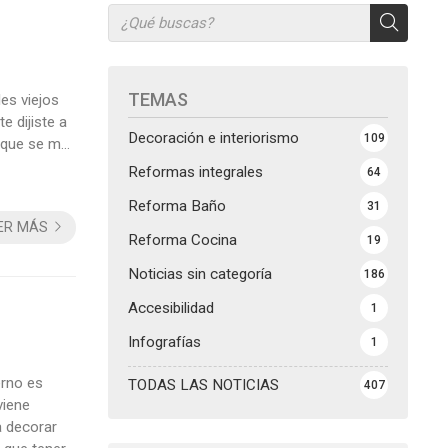
TEMAS
es viejos
e dijiste a
Decoración e interiorismo
109
o que se me
staurar tus
Reformas integrales
64
Reforma Baño
31
ER MÁS
Reforma Cocina
19
Noticias sin categoría
186
Accesibilidad
1
Infografías
1
erno es
TODAS LAS NOTICIAS
407
viene
 decorar