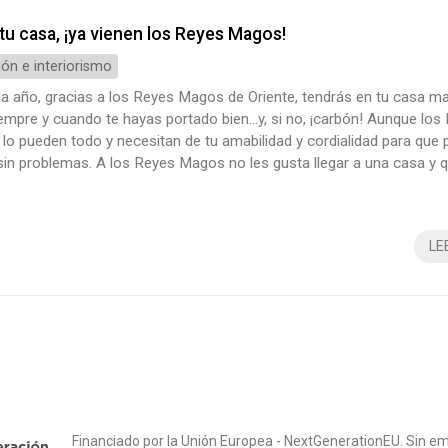
tu casa, ¡ya vienen los Reyes Magos!
ón e interiorismo
 año, gracias a los Reyes Magos de Oriente, tendrás en tu casa ma
empre y cuando te hayas portado bien…y, si no, ¡carbón! Aunque los
o pueden todo y necesitan de tu amabilidad y cordialidad para que 
sin problemas. A los Reyes Magos no les gusta llegar a una casa y 
a. Por eso hay que dejarles todo recogido y preparado el día anteri
ya que llegan la madrugada del seis) para que se sientan a...
LE
Financiado por la Unión Europea - NextGenerationEU. Sin em