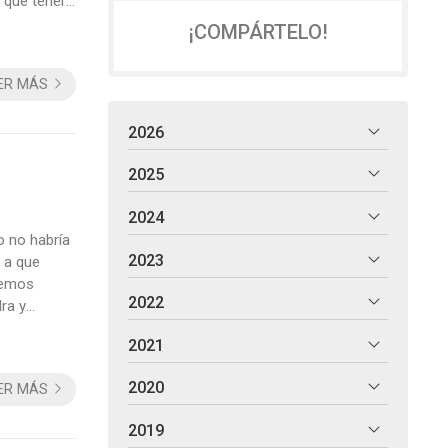
 que tener
e
¡COMPÁRTELO!
...
ER MÁS
2026
2025
2024
 no habría
2023
 a que
hemos
2022
ra y
. Hoy
2021
 año tras
2020
ER MÁS
2019