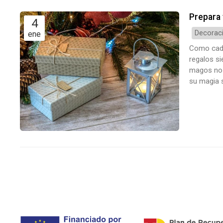
Prepara 
4
Decoraci
ene
Como cada
regalos si
magos no l
su magia 
desordenad
de enero, 