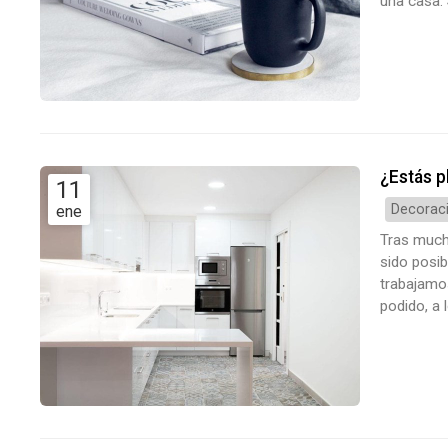
una casa. 
en cuenta.
demasiado 
¿Estás p
11
Decoraci
ene
Tras much
sido posi
trabajamo
podido, a 
Ourense re
vamos a ap
año,...