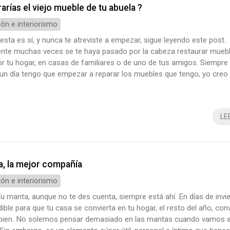
arías el viejo mueble de tu abuela ?
ón e interiorismo
uesta es sí, y nunca te atreviste a empezar, sigue leyendo este post.
nte muchas veces se te haya pasado por la cabeza restaurar muebl
r tu hogar, en casas de familiares o de uno de tus amigos. Siempre t
“un día tengo que empezar a reparar los muebles que tengo, yo cre
”. ¡Pues adelante! ¿A qué esperas? ¿Por qué? Justificar el ímpetu Re
uede ser una buena forma para ahorrar dinero. También puede ...
LE
, la mejor compañía
ón e interiorismo
u manta, aunque no te des cuenta, siempre está ahí. En días de invi
ible para que tu casa se convierta en tu hogar, el resto del año, con
 bien. No solemos pensar demasiado en las mantas cuando vamos a