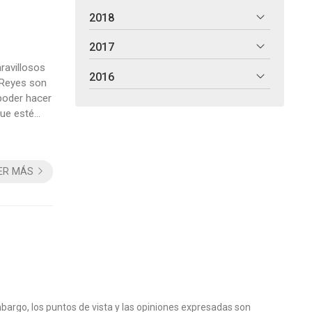
2018
2017
ravillosos
2016
 Reyes son
poder hacer
que esté
or (cinco
ER MÁS
bargo, los puntos de vista y las opiniones expresadas son