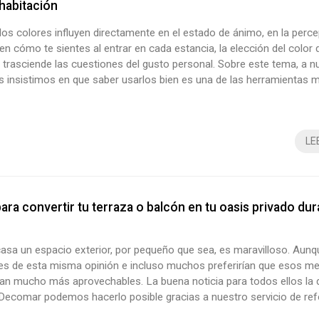
habitación
os colores influyen directamente en el estado de ánimo, en la perce
en cómo te sientes al entrar en cada estancia, la elección del color 
 trasciende las cuestiones del gusto personal. Sobre este tema, a n
es insistimos en que saber usarlos bien es una de las herramientas 
el interiorismo, ya que la capacidad para transformar la vivienda es i
lgunas pinceladas sobre ello? ¡Entonces sigue leyendo! Color...
LE
para convertir tu terraza o balcón en tu oasis privado dur
casa un espacio exterior, por pequeño que sea, es maravilloso. Aun
es de esta misma opinión e incluso muchos preferirían que esos me
ean mucho más aprovechables. La buena noticia para todos ellos l
 Decomar podemos hacerlo posible gracias a nuestro servicio de re
 en Vigo. Pasar de terraza a oasis no solo es viable, también es una 