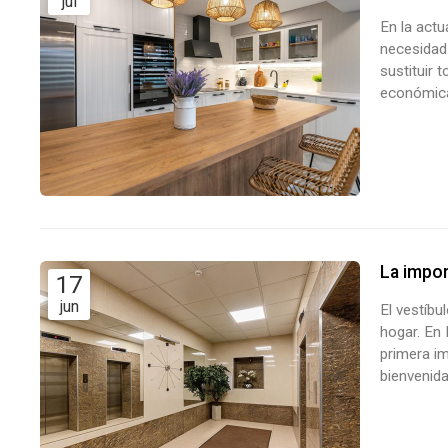
jul
En la actu
necesidad.
sustituir 
económica 
En Decoma
en saber c
La impor
17
jun
El vestíbu
hogar. En
primera i
bienvenida
personal. 
para logra