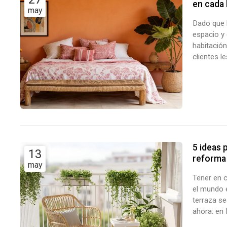
en cada 
may
Dado que l
espacio y 
habitación
clientes l
potentes d
¿Quieres a
5 ideas 
13
reforma
may
Tener en 
el mundo 
terraza s
ahora: en
integrales