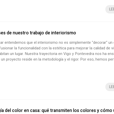
LE
ses de nuestro trabajo de interiorismo
r entendemos que el interiorismo no es simplemente "decorar" un 
 fusionar la funcionalidad con la estética para mejorar la calidad de v
bitan un lugar. Nuestra trayectoria en Vigo y Pontevedra nos ha e
e un proyecto reside en la metodología y el rigor. Por eso, hemos p
 de trabajo dividido en cinco etapas clave que garantizan que el resu
amente, lo que siempre soñaste. 1. Toma de conta...
LE
ía del color en casa: qué transmiten los colores y cómo 