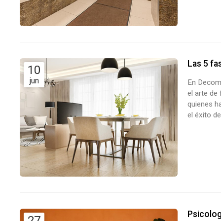
Las 5 fa
10
jun
En Decoma
el arte de
quienes ha
el éxito d
un sistema
sea, exact
Psicolog
27