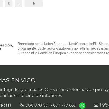
3
4
Financiado por la Unión Europea - NextGenerationEU. Sin em
únicamente los del autor o autores y no reflejan necesariam
Europea ni la Comisión Europea pueden ser consideradas r
AS EN VIGO
tegrales y parciales. Ofrecemos reformas de pisos y 
istas en diseño de interiores.
vedra)
986 070 001
-
607 779 653
inf