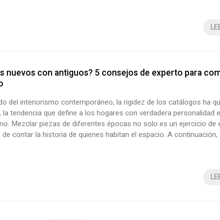
s que más nos hace cada semana. ¡Te hablamos sobre cómo lo hace
LE
s nuevos con antiguos? 5 consejos de experto para com
o
do del interiorismo contemporáneo, la rigidez de los catálogos ha 
, la tendencia que define a los hogares con verdadera personalidad e
mo. Mezclar piezas de diferentes épocas no solo es un ejercicio de e
de contar la historia de quienes habitan el espacio. A continuación,
estudio de interiorismo en Vigo, te presentamos 5 consejos esencia
 arte de la mezcla. ¡Toma nota! 1. La regla del 80/20 Para que...
LE