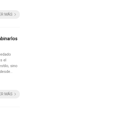
mos a co...
ER MÁS
binarlos
quedado
s el
stilo, sino
 desde
les para
ER MÁS