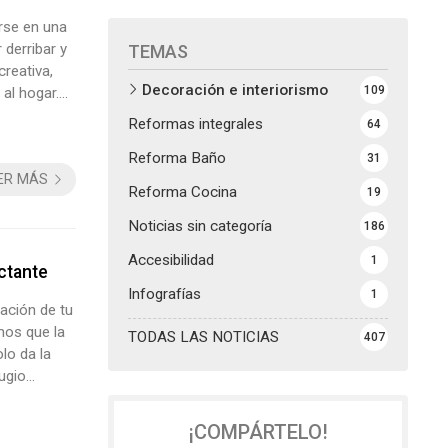
irse en una
 derribar y
TEMAS
creativa,
Decoración e interiorismo
109
al hogar.
dia reside
Reformas integrales
64
Reforma Baño
31
ER MÁS
Reforma Cocina
19
Noticias sin categoría
186
Accesibilidad
1
actante
Infografías
1
ación de tu
mos que la
TODAS LAS NOTICIAS
407
lo da la
ugio
ideas clave
¡COMPÁRTELO!