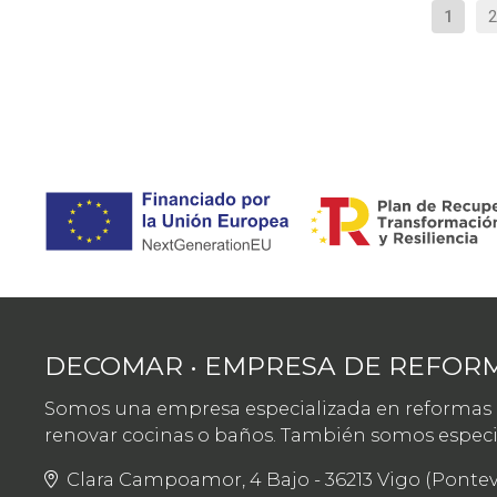
1
2
DECOMAR • EMPRESA DE REFORM
Somos una empresa especializada en reformas in
renovar cocinas o baños. También somos especial
Clara Campoamor, 4 Bajo - 36213 Vigo (Ponte