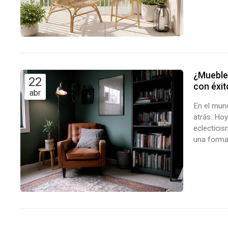
peticione
¿Mueble
22
con éxit
abr
En el mun
atrás. Hoy
eclecticis
una forma 
Decomar, 
dominar el