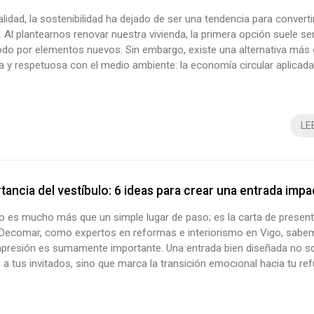
alidad, la sostenibilidad ha dejado de ser una tendencia para convert
 Al plantearnos renovar nuestra vivienda, la primera opción suele ser
todo por elementos nuevos. Sin embargo, existe una alternativa más 
y respetuosa con el medio ambiente: la economía circular aplicada 
r, empresa de reformas en Vigo, creemos que la verdadera vanguar
ombinar lo moderno con aquello que ya tiene una his...
LE
tancia del vestíbulo: 6 ideas para crear una entrada imp
lo es mucho más que un simple lugar de paso; es la carta de present
 Decomar, como expertos en reformas e interiorismo en Vigo, sabe
mpresión es sumamente importante. Una entrada bien diseñada no so
 a tus invitados, sino que marca la transición emocional hacia tu ref
Si buscas transformar este espacio, en este artículo te damos seis 
r un recibidor con estilo y funcionalidad. ¡Toma nota! 1. L...