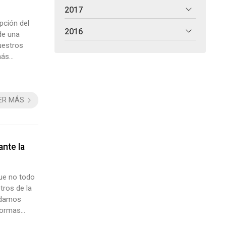
2017
pción del
2016
de una
uestros
más
ncreíble.
ER MÁS
ante la
que no todo
tros de la
a damos
formas
de las