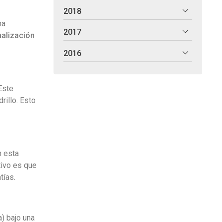
2018
na
2017
alización
2016
 Este
rillo. Esto
n esta
tivo es que
tías.
a) bajo una