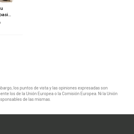
tu
oasis
orma
o
bargo, los puntos de vista y las opiniones expresadas son
ente los de la Unión Europea o la Comisión Europea. Ni la Unión
esponsables de las mismas.