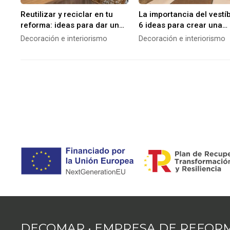
Reutilizar y reciclar en tu
La importancia del vestíb
reforma: ideas para dar una
6 ideas para crear una
segunda vida a materiales y
entrada impactante
Decoración e interiorismo
Decoración e interiorismo
muebles
DECOMAR • EMPRESA DE REFORM