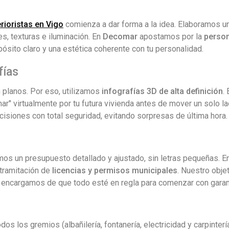
erioristas en Vigo
comienza a dar forma a la idea. Elaboramos u
es, texturas e iluminación. En
Decomar
apostamos por la
person
ósito claro y una estética coherente con tu personalidad.
fías
n planos. Por eso, utilizamos
infografías 3D de alta definición
.
r" virtualmente por tu futura vivienda antes de mover un solo lad
cisiones con total seguridad, evitando sorpresas de última hora.
mos un presupuesto detallado y ajustado, sin letras pequeñas. E
 tramitación de
licencias y permisos municipales
. Nuestro obje
s encargamos de que todo esté en regla para comenzar con garan
 los gremios (albañilería, fontanería, electricidad y carpinterí