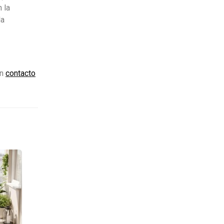
 la
la
en
contacto