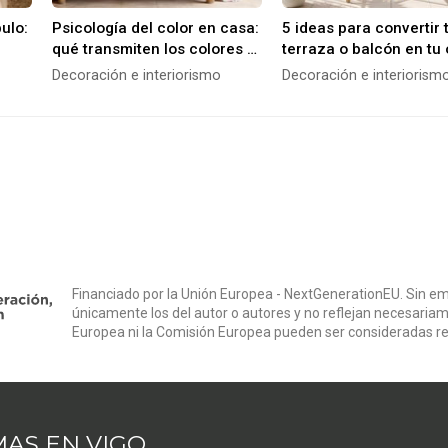
ulo:
Psicología del color en casa:
5 ideas para convertir 
qué transmiten los colores y
terraza o balcón en tu 
cómo usarlos en cada
privado durante la ref
Decoración e interiorismo
Decoración e interiorism
habitación
Financiado por la Unión Europea - NextGenerationEU. Sin em
únicamente los del autor o autores y no reflejan necesariam
Europea ni la Comisión Europea pueden ser consideradas r
AS EN VIGO