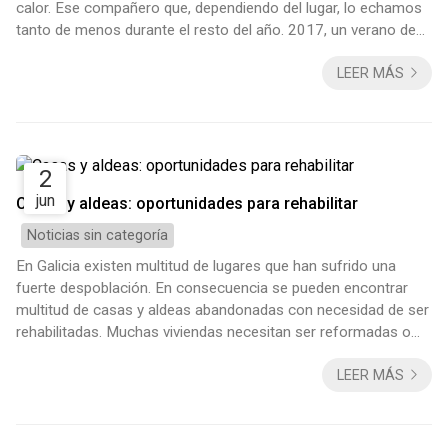
calor. Ese compañero que, dependiendo del lugar, lo echamos
tanto de menos durante el resto del año. 2017, un verano de
calor Siguiendo la racha de los últimos años, en especial el
LEER MÁS
2015 y el 2016, parece ser que este verano 2017 será
también muy caluroso. Así que muy atentos a las líneas que
siguen. Intentaremos daros algunas claves para soportar
mejor el calor este verano...
2
jun
Casas y aldeas: oportunidades para rehabilitar
Noticias sin categoría
En Galicia existen multitud de lugares que han sufrido una
fuerte despoblación. En consecuencia se pueden encontrar
multitud de casas y aldeas abandonadas con necesidad de ser
rehabilitadas. Muchas viviendas necesitan ser reformadas o
rehabilitadas por las zonas de Ourense o Lugo. También
LEER MÁS
existen, pero en menor cantidad, en las provincias de
Pontevedra y A Coruña. ¿Buscas un estilo de vida nuevo? Las
aldeas abandonadas, o casi despobladas, suelen encontrarse
bastante apartadas de las ciudades...