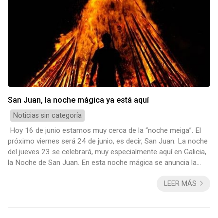
San Juan, la noche mágica ya está aquí
Noticias sin categoría
Hoy 16 de junio estamos muy cerca de la “noche meiga”. El
próximo viernes será 24 de junio, es decir, San Juan. La noche
del jueves 23 se celebrará, muy especialmente aquí en Galicia,
la Noche de San Juan. En esta noche mágica se anuncia la
llegada del verano. Fiesta, de origen ancestral, cargada de
LEER MÁS
rituales y tradiciones que año tras año se repiten desde hace
siglos e incluso milenios. Alrededor de todo el mundo podréis
disfrutar de la tradicionales hogueras. Aquí en Galicia de norte
a sur, d...