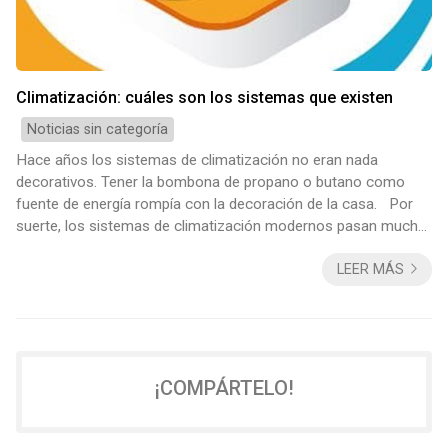
Climatización: cuáles son los sistemas que existen
Noticias sin categoría
Hace años los sistemas de climatización no eran nada
decorativos. Tener la bombona de propano o butano como
fuente de energía rompía con la decoración de la casa. Por
suerte, los sistemas de climatización modernos pasan mucho
más desapercibidos e incluso existen modelos decorativos.
LEER MÁS
Además, los hay que ni se notan, como el suelo radiante.
¿Qué es un sistema de climatización? Un sistema de
climatización es un equipo que permite la refrigeración (aire
acondicionado) o calentamiento (cale...
¡COMPÁRTELO!