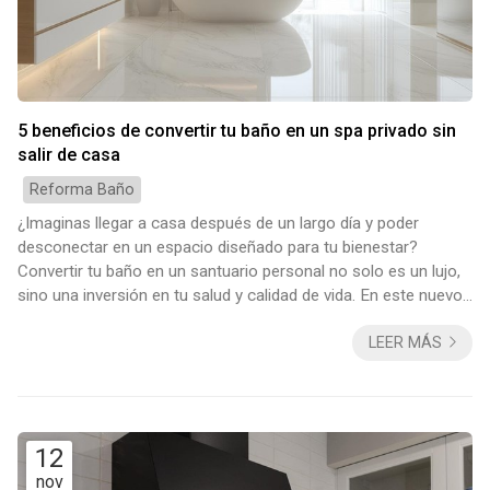
5 beneficios de convertir tu baño en un spa privado sin
salir de casa
Reforma Baño
¿Imaginas llegar a casa después de un largo día y poder
desconectar en un espacio diseñado para tu bienestar?
Convertir tu baño en un santuario personal no solo es un lujo,
sino una inversión en tu salud y calidad de vida. En este nuevo
post, desde Decomar, empresa en Vigo especializada en
LEER MÁS
reformas de baños, queremos contarte todas las ventajas de
transformar una estancia pensada para la funcionalidad en un
auténtico remanso de paz. 1. Un refugio para el estrés diario
Decorando tu baño con ele...
12
nov