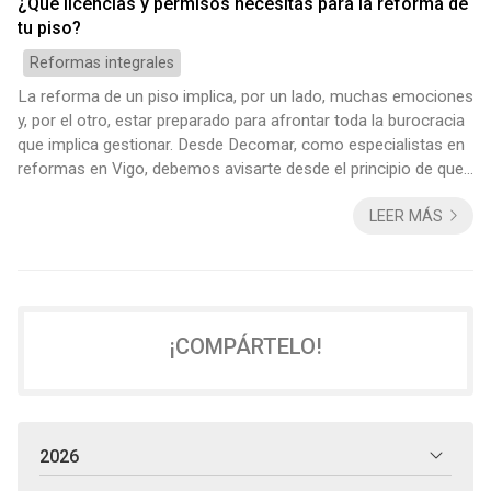
¿Qué licencias y permisos necesitas para la reforma de
tu piso?
Reformas integrales
La reforma de un piso implica, por un lado, muchas emociones
y, por el otro, estar preparado para afrontar toda la burocracia
que implica gestionar. Desde Decomar, como especialistas en
reformas en Vigo, debemos avisarte desde el principio de que
el éxito del proyecto depende de haber tramitado
LEER MÁS
correctamente las licencias y permisos adecuados. ¿Pero
cuáles son exactamente? Lo abordamos a continuación.
Licencia de obra menor La licencia de obra menor es la más
habitual para trabajos sencillos q...
¡COMPÁRTELO!
2026