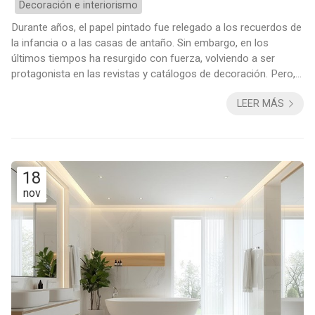
Decoración e interiorismo
Durante años, el papel pintado fue relegado a los recuerdos de
la infancia o a las casas de antaño. Sin embargo, en los
últimos tiempos ha resurgido con fuerza, volviendo a ser
protagonista en las revistas y catálogos de decoración. Pero,
¿es una moda pasajera o ha regresado para quedarse? En
LEER MÁS
Decomar, estudio de interiorismo en Vigo, te contamos las
razones de su gran regreso. Mito. El papel pintado es difícil de
instalar y quitar La creencia de que el papel pintado es un
trabajo engorroso y q...
18
nov