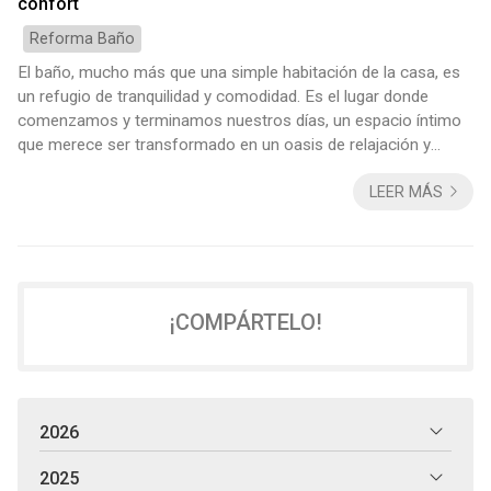
confort
Reforma Baño
El baño, mucho más que una simple habitación de la casa, es
un refugio de tranquilidad y comodidad. Es el lugar donde
comenzamos y terminamos nuestros días, un espacio íntimo
que merece ser transformado en un oasis de relajación y
estilo. En Decomar, especialistas en reformar baños en Vigo,
LEER MÁS
nuestra pasión es convertir sueños en realidad, creando baños
modernos que reflejan tu personalidad y dejen escapar del
ajetreo diario. Diseño vanguardista Un baño moderno no es
solamente un espacio dis...
¡COMPÁRTELO!
2026
2025