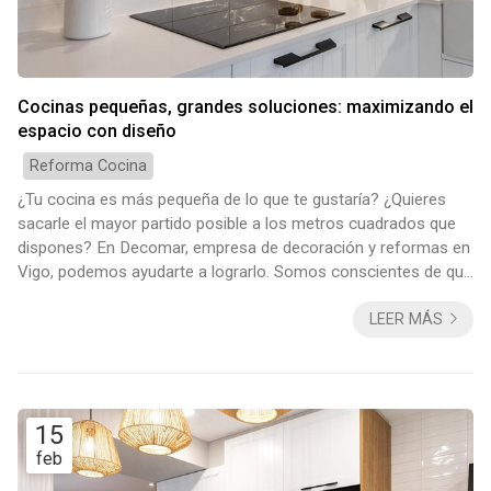
Cocinas pequeñas, grandes soluciones: maximizando el
espacio con diseño
Reforma Cocina
¿Tu cocina es más pequeña de lo que te gustaría? ¿Quieres
sacarle el mayor partido posible a los metros cuadrados que
dispones? En Decomar, empresa de decoración y reformas en
Vigo, podemos ayudarte a lograrlo. Somos conscientes de que
este proceso no es fácil, pero nos encantan estos
LEER MÁS
emocionantes y gratificantes desafíos. A continuación te
contaremos cómo maximizar el espacio a través del diseño,
desde el uso estratégico del almacenamiento hasta la
selección de colores y materiales que favorez...
15
feb