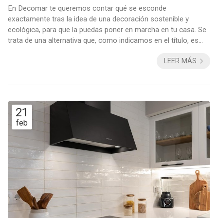
En Decomar te queremos contar qué se esconde
exactamente tras la idea de una decoración sostenible y
ecológica, para que la puedas poner en marcha en tu casa. Se
trata de una alternativa que, como indicamos en el título, es
más verde que otras modalidades decorativas que se puedan
LEER MÁS
haber desarrollado hasta hoy. Por eso, si quieres transformar
tu casa y que sea algo más respetuosa con el medio
ambiente, desde Decomar, como expertos en interiorismo y
decoración en Vigo, te damos algunos valiosos co...
21
feb