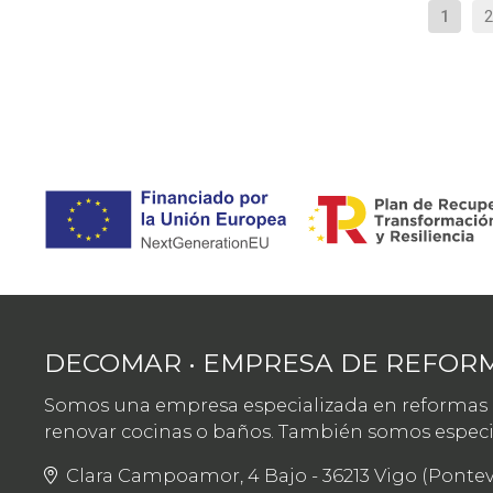
1
2
DECOMAR • EMPRESA DE REFORM
Somos una empresa especializada en reformas in
renovar cocinas o baños. También somos especial
Clara Campoamor, 4 Bajo - 36213 Vigo (Ponte