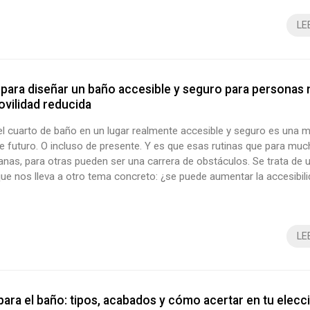
LE
 para diseñar un baño accesible y seguro para personas
vilidad reducida
el cuarto de baño en un lugar realmente accesible y seguro es una m
e futuro. O incluso de presente. Y es que esas rutinas que para mu
anas, para otras pueden ser una carrera de obstáculos. Se trata de 
ue nos lleva a otro tema concreto: ¿se puede aumentar la accesibil
ciar al diseño? ¡En Decomar pensamos que sí! De hecho, nuestros es
s de baños en Vigo te proponen estas 6 claves para conseguirlo s..
LE
 para el baño: tipos, acabados y cómo acertar en tu elecc