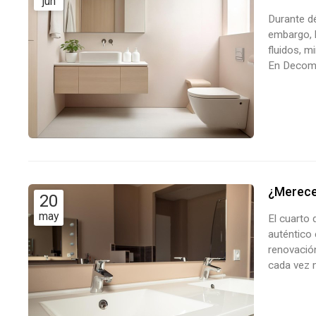
jun
Durante dé
embargo, 
fluidos, m
En Decoma
clientes a
quieres hu
¿Merece 
20
may
El cuarto 
auténtico 
renovación
cada vez m
opción qu
exclusivam