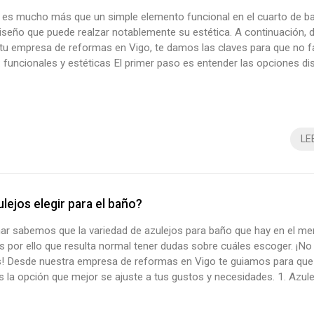
ía es mucho más que un simple elemento funcional en el cuarto de b
iseño que puede realzar notablemente su estética. A continuación, 
tu empresa de reformas en Vigo, te damos las claves para que no fa
a: funcionales y estéticas El primer paso es entender las opciones di
do, que se adaptan a distintas necesidades de instalación: Grifos
. Son los más típicos y cómodos. Cuentan con una sola palanca ..
LE
lejos elegir para el baño?
r sabemos que la variedad de azulejos para baño que hay en el me
 por ello que resulta normal tener dudas sobre cuáles escoger. ¡No
! Desde nuestra empresa de reformas en Vigo te guiamos para que
 la opción que mejor se ajuste a tus gustos y necesidades. 1. Azul
 y porcelánicos Los azulejos cerámicos son una alternativa popular
uible y gran versatilidad de diseños. Son adecuados para paredes,