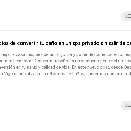
r...
LE
cios de convertir tu baño en un spa privado sin salir de c
llegar a casa después de un largo día y poder desconectar en un e
ara tu bienestar? Convertir tu baño en un santuario personal no solo
nversión en tu salud y calidad de vida. En este nuevo post, desde De
n Vigo especializada en reformas de baños, queremos contarte tod
e transformar una estancia pensada para la funcionalidad en un aut
 paz. 1. Un refugio para el estrés diario Decorando tu baño con ele.
LE