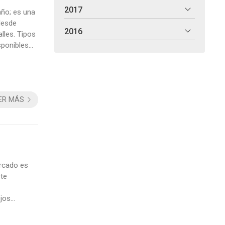
2017
año; es una
desde
2016
lles. Tipos
sponibles
.
ER MÁS
rcado es
 te
ejos
 por su
 pero pueden