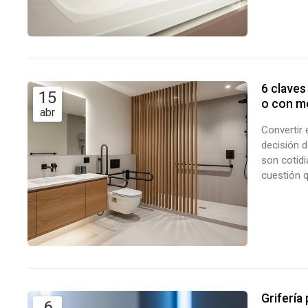
6 claves
15
o con mo
abr
Convertir 
decisión d
son cotidi
cuestión q
sin renun
en reforma
Grifería
6