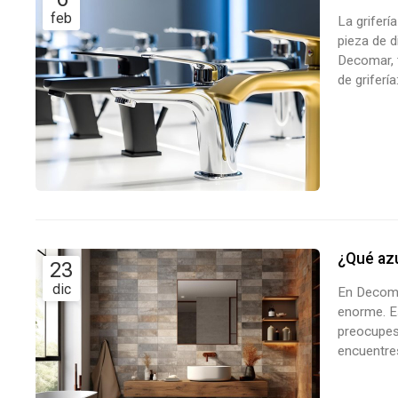
feb
La grifer
pieza de d
Decomar, 
de griferí
en el merca
monomando
¿Qué azu
23
dic
En Decoma
enorme. Es
preocupes
encuentres
cerámicos
coste aseq