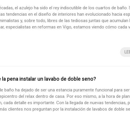
cadas, el azulejo ha sido el rey indiscutible de los cuartos de baño. 
las tendencias en el diseño de interiores han evolucionado hacia e
inimalistas y, sobre todo, libres de las tediosas juntas que acumula
r, especialistas en reformas en Vigo, estamos viendo cómo cada 
puestan por la continuidad visual. Si estás pensando en renovar tu b
ir de lo convencional, aquí te presentamos las 5 mejores opciones...
LE
la pena instalar un lavabo de doble seno?
de baño ha dejado de ser una estancia puramente funcional para ser
epicentro del relax dentro de casa. Por eso mismo, a la hora de pla
, cada detalle es importante. Con la llegada de nuevas tendencias, 
ás clientes nos preguntan por la instalación de lavabos de doble s
e nuestros especialistas en reformas para el baño en Vigo recomie
ente en determinados contextos. ¡Lo explicamos a continuación! La