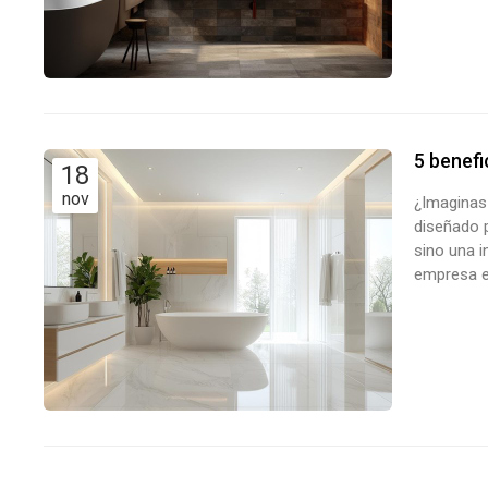
ser menos 
5 benefi
18
nov
¿Imaginas 
diseñado p
sino una i
empresa e
ventajas d
remanso de