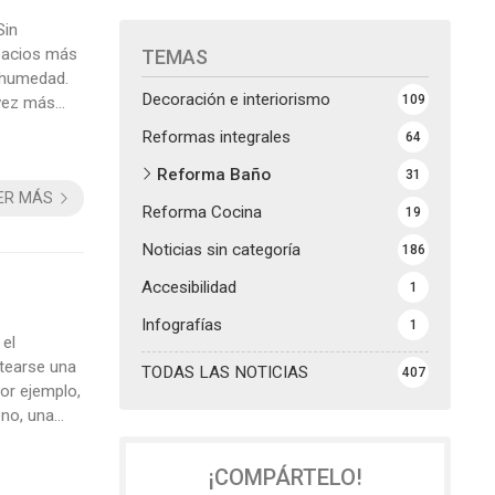
Sin
spacios más
TEMAS
n humedad.
Decoración e interiorismo
109
vez más
año y
Reformas integrales
64
Reforma Baño
31
ER MÁS
Reforma Cocina
19
Noticias sin categoría
186
Accesibilidad
1
Infografías
1
 el
ntearse una
TODAS LAS NOTICIAS
407
por ejemplo,
eno, una
ndan
 ...
¡COMPÁRTELO!