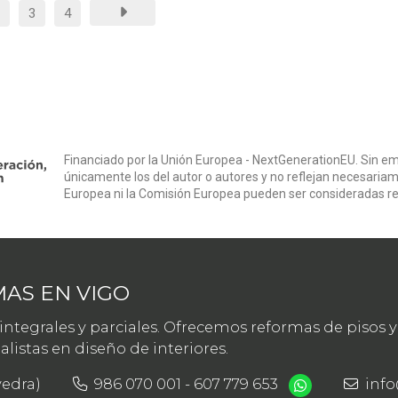
3
4
Financiado por la Unión Europea - NextGenerationEU. Sin em
únicamente los del autor o autores y no reflejan necesariam
Europea ni la Comisión Europea pueden ser consideradas r
AS EN VIGO
tegrales y parciales. Ofrecemos reformas de pisos y 
istas en diseño de interiores.
vedra)
986 070 001
-
607 779 653
inf