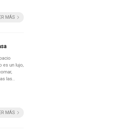
ER MÁS
asa
spacio
 es un lujo,
comar,
as las
éntico
..
ER MÁS