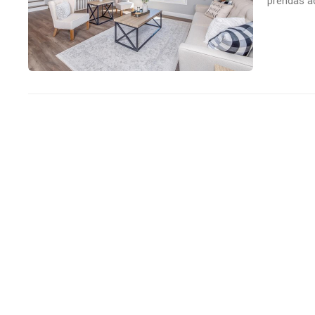
prendas a
hemos pre
primavera