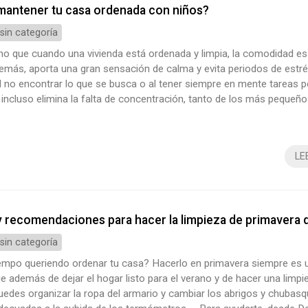
antener tu casa ordenada con niños?
 sin categoría
ho que cuando una vivienda está ordenada y limpia, la comodidad 
emás, aporta una gran sensación de calma y evita periodos de estré
l no encontrar lo que se busca o al tener siempre en mente tareas po
incluso elimina la falta de concentración, tanto de los más pequeño
estudiarán mejor, como de los adultos, que realizarán sus quehacere
eficacia. Sin embargo, sabemos que no es tarea fácil, sobre tod...
LE
 recomendaciones para hacer la limpieza de primavera d
 sin categoría
iempo queriendo ordenar tu casa? Hacerlo en primavera siempre es
ue además de dejar el hogar listo para el verano y de hacer una limpi
edes organizar la ropa del armario y cambiar los abrigos y chubas