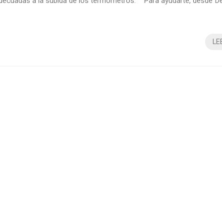
decuadas a la subida de los termómetros. Para ayudarte, desde 
parado una recopilación de trucos y consejos para que la limpieza 
 sea de diez. ¡Vamos allá! Las mejores recomendaciones para hac..
LE