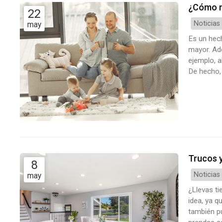
¿Cómo m
22
Noticias
may
Es un hec
mayor. Ad
ejemplo, a
De hecho, 
casa, que 
con mayor 
Trucos y
8
Noticias
may
¿Llevas t
idea, ya q
también pu