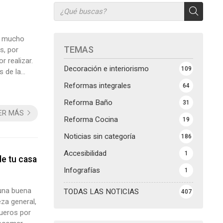
es mucho
TEMAS
s, por
r realizar.
Decoración e interiorismo
109
s de la
s diarios
Reformas integrales
64
Reforma Baño
31
ER MÁS
Reforma Cocina
19
Noticias sin categoría
186
Accesibilidad
1
e tu casa
Infografías
1
 una buena
TODAS LAS NOTICIAS
407
eza general,
queros por