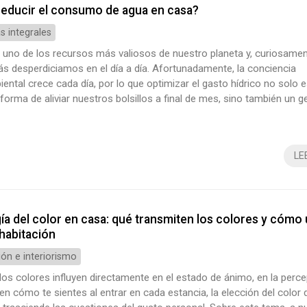
educir el consumo de agua en casa?
 integrales
 uno de los recursos más valiosos de nuestro planeta y, curiosamen
s desperdiciamos en el día a día. Afortunadamente, la conciencia
ntal crece cada día, por lo que optimizar el gasto hídrico no solo 
forma de aliviar nuestros bolsillos a final de mes, sino también un g
ilidad ecológica. Si estás buscando soluciones profesionales para 
 desde Decomar, empresa de reformas en Vigo, te ofrecemos las clav
LE
ía del color en casa: qué transmiten los colores y cómo 
habitación
ón e interiorismo
os colores influyen directamente en el estado de ánimo, en la perce
en cómo te sientes al entrar en cada estancia, la elección del color 