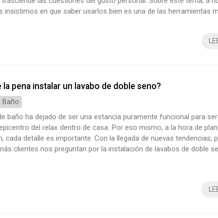
 trasciende las cuestiones del gusto personal. Sobre este tema, a n
es insistimos en que saber usarlos bien es una de las herramientas 
el interiorismo, ya que la capacidad para transformar la vivienda es i
lgunas pinceladas sobre ello? ¡Entonces sigue leyendo! Color...
LE
la pena instalar un lavabo de doble seno?
 Baño
de baño ha dejado de ser una estancia puramente funcional para ser
epicentro del relax dentro de casa. Por eso mismo, a la hora de pla
, cada detalle es importante. Con la llegada de nuevas tendencias, 
ás clientes nos preguntan por la instalación de lavabos de doble s
e nuestros especialistas en reformas para el baño en Vigo recomie
ente en determinados contextos. ¡Lo explicamos a continuación! La
LE