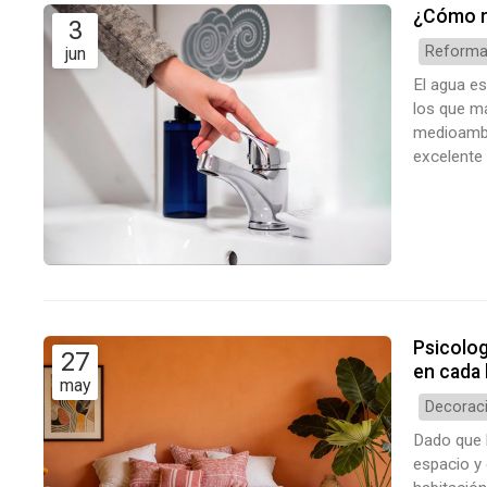
¿Cómo r
3
Reformas
jun
El agua es
los que má
medioambie
excelente 
responsab
tu hogar,
Psicolog
27
en cada 
may
Decoraci
Dado que l
espacio y 