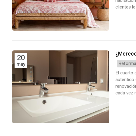
habitación
clientes l
potentes d
¿Quieres a
¿Merece 
20
Reforma
may
El cuarto 
auténtico 
renovación
cada vez m
opción qu
exclusivam