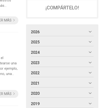
uestros
más
¡COMPÁRTELO!
ncreíble.
ER MÁS
2026
2025
2024
 el
2023
ntearse una
por ejemplo,
2022
eno, una
ndan
2021
 ...
2020
ER MÁS
2019