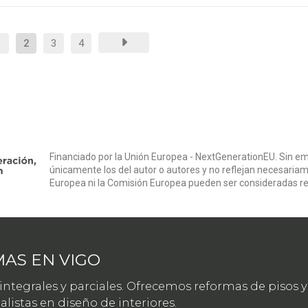
1
2
3
4
Financiado por la Unión Europea - NextGenerationEU. Sin em
únicamente los del autor o autores y no reflejan necesariam
Europea ni la Comisión Europea pueden ser consideradas r
AS EN VIGO
tegrales y parciales. Ofrecemos reformas de pisos y 
istas en diseño de interiores.