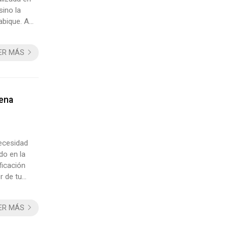
ino la
abique. A
uaciones.
ER MÁS
uena
necesidad
do en la
ficación
r de tu
a
ER MÁS