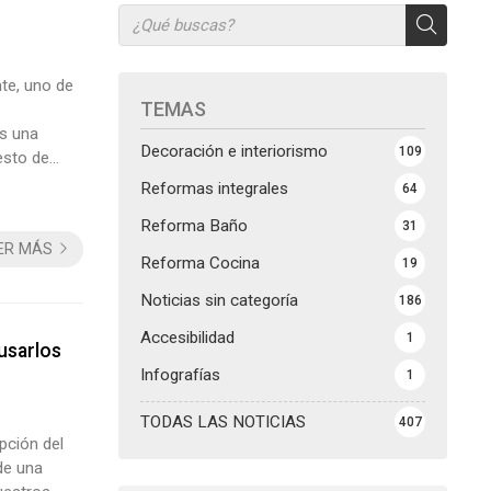
te, uno de
TEMAS
es una
Decoración e interiorismo
109
esto de
transformar
Reformas integrales
64
es p...
Reforma Baño
31
ER MÁS
Reforma Cocina
19
Noticias sin categoría
186
Accesibilidad
1
usarlos
Infografías
1
TODAS LAS NOTICIAS
407
pción del
de una