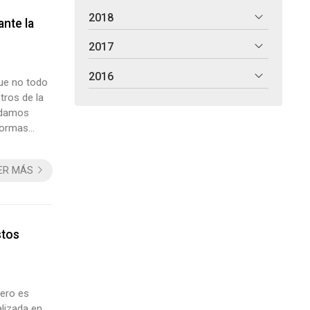
2018
ante la
2017
2016
que no todo
tros de la
a damos
formas
de las
mos a co...
ER MÁS
stos
pero es
lizada en