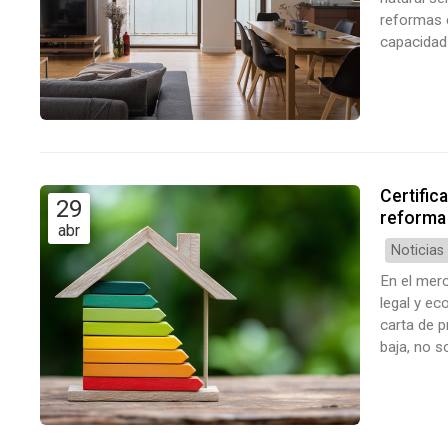
reformas 
capacidad 
continuac
La importa
Certific
29
reforma
abr
Noticias
En el merc
legal y ec
carta de p
baja, no s
propiedad 
renovació