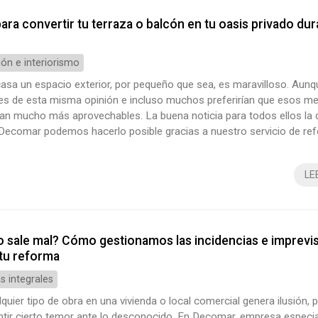
para convertir tu terraza o balcón en tu oasis privado dur
ón e interiorismo
casa un espacio exterior, por pequeño que sea, es maravilloso. Aun
es de esta misma opinión e incluso muchos preferirían que esos me
ean mucho más aprovechables. La buena noticia para todos ellos l
 Decomar podemos hacerlo posible gracias a nuestro servicio de re
 en Vigo. Pasar de terraza a oasis no solo es viable, también es una 
s que más nos hace cada semana. ¡Te hablamos sobre cómo lo hace
LE
go sale mal? Cómo gestionamos las incidencias e imprevi
tu reforma
 integrales
alquier tipo de obra en una vivienda o local comercial genera ilusión, 
ntir cierto temor ante lo desconocido. En Decomar, empresa especia