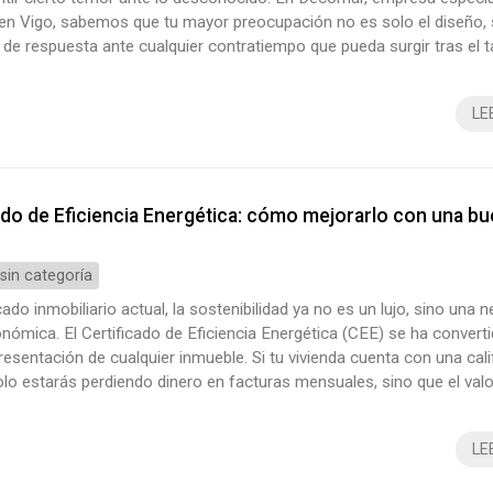
en Vigo, sabemos que tu mayor preocupación no es solo el diseño, s
de respuesta ante cualquier contratiempo que pueda surgir tras el t
ión te contamos cómo actuamos si surgen imprevistos en estas sit
ncia de una planificación realista La mejor forma de gestiona...
LE
ado de Eficiencia Energética: cómo mejorarlo con una b
 sin categoría
ado inmobiliario actual, la sostenibilidad ya no es un lujo, sino una 
onómica. El Certificado de Eficiencia Energética (CEE) se ha converti
resentación de cualquier inmueble. Si tu vivienda cuenta con una cali
olo estarás perdiendo dinero en facturas mensuales, sino que el valo
se verá notablemente mermado. Por suerte, la solución es clara: un
n estratégica de la mano de Decomar, nuestra empresa de refo...
LE