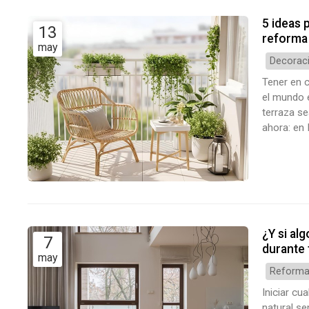
5 ideas 
13
reforma
may
Decoraci
Tener en 
el mundo 
terraza s
ahora: en
integrales
peticione
¿Y si al
7
durante 
may
Reformas
Iniciar cu
natural se