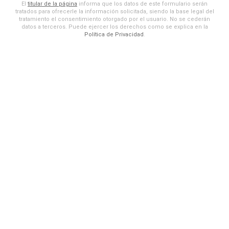
El
titular de la página
informa que los datos de este formulario serán
tratados para ofrecerle la información solicitada, siendo la base legal del
tratamiento el consentimiento otorgado por el usuario. No se cederán
datos a terceros. Puede ejercer los derechos como se explica en la
Política de Privacidad
.
Financiado por la Unión Europea - NextGenerationEU. Sin
embargo, los puntos de vista y las opiniones expresadas son
únicamente los del autor o autores y no reflejan necesariamente
los de la Unión Europea o la Comisión Europea. Ni la Unión Europea
ni la Comisión Europea pueden ser consideradas responsables de
las mismas.