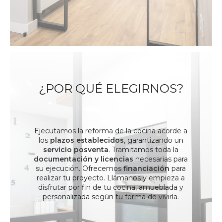
¿POR QUÉ ELEGIRNOS?
Ejecutamos la
reforma de la cocina acorde a
los
plazos establecidos
, garantizando un
servicio posventa
. Tramitamos toda la
documentación y licencias
necesarias para
su ejecución. Ofrecemos
financiación
para
realizar tu proyecto. Llámanos y empieza a
disfrutar por fin de tu cocina, amueblada y
personalizada según tu forma de vivirla.