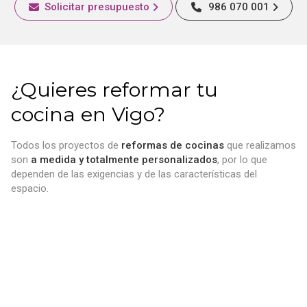
Solicitar presupuesto
986 070 001
¿Quieres reformar tu
cocina en Vigo?
Todos los proyectos de
reformas de cocinas
que realizamos
son
a medida y totalmente personalizados
, por lo que
dependen de las exigencias y de las características del
espacio.
Cada estancia es única, por eso la diseñamos cocinas de
forma individualizada y fabricamos los
muebles totalmente a
medida
. Sabemos que no es lo mismo
reformar una cocina
pequeña
que una de grandes dimensiones. Sea como sea
esta, nosotros nos encargaremos de renovarla.