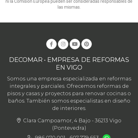
ni la Comisión Europea pueden ser consideradas responsables de
las mismas.
DECOMAR • EMPRESA DE REFORMAS
EN VIGO
Somos una empresa especializada en reformas
integrales y parciales. Ofrecemos reformas de
pisos y casas y proyectos para renovar cocinas o
baños. También somos especialistas en diseño
de interiores.
Clara Campoamor, 4 Bajo - 36213 Vigo
(Pontevedra)
986 070 001
-
607 779 653