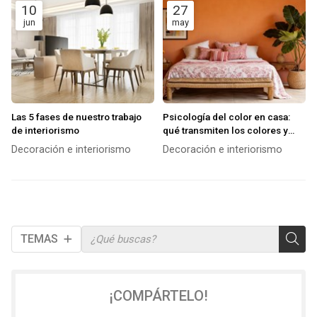
10
27
jun
may
Las 5 fases de nuestro trabajo
Psicología del color en casa:
de interiorismo
qué transmiten los colores y
cómo usarlos en cada
Decoración e interiorismo
Decoración e interiorismo
habitación
TEMAS
¡COMPÁRTELO!