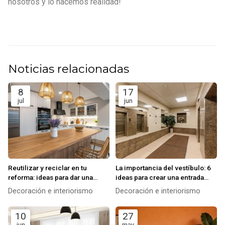
nosotros y lo hacemos realidad!
Noticias relacionadas
8
17
jul
jun
Reutilizar y reciclar en tu
La importancia del vestíbulo: 6
reforma: ideas para dar una
ideas para crear una entrada
segunda vida a materiales y
impactante
Decoración e interiorismo
Decoración e interiorismo
muebles
10
27
jun
may