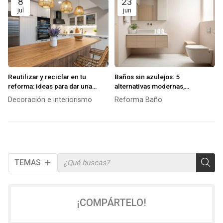
8
23
jul
jun
Reutilizar y reciclar en tu
Baños sin azulejos: 5
reforma: ideas para dar una
alternativas modernas,
segunda vida a materiales y
resistentes y fáciles de limpiar
Decoración e interiorismo
Reforma Baño
muebles
TEMAS
¡COMPÁRTELO!