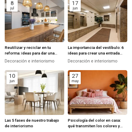
8
17
jul
jun
Reutilizar y reciclar en tu
La importancia del vestíbulo: 6
reforma: ideas para dar una
ideas para crear una entrada
segunda vida a materiales y
impactante
Decoración e interiorismo
Decoración e interiorismo
muebles
10
27
jun
may
Las 5 fases de nuestro trabajo
Psicología del color en casa:
de interiorismo
qué transmiten los colores y
cómo usarlos en cada