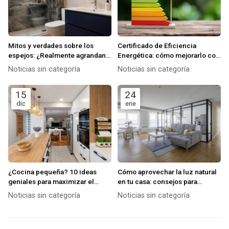
Mitos y verdades sobre los
Certificado de Eficiencia
espejos: ¿Realmente agrandan
Energética: cómo mejorarlo con
el espacio?
una buena reforma
Noticias sin categoría
Noticias sin categoría
15
24
dic
ene
¿Cocina pequeña? 10 ideas
Cómo aprovechar la luz natural
geniales para maximizar el
en tu casa: consejos para
espacio y el almacenamiento
mejorar la iluminación y el
Noticias sin categoría
Noticias sin categoría
bienestar