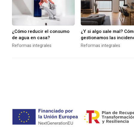
¿Cómo reducir el consumo
¿Y si algo sale mal? Có
de agua en casa?
gestionamos las inciden
e imprevistos durante tu
Reformas integrales
Reformas integrales
reforma