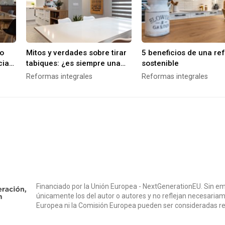
mo
Mitos y verdades sobre tirar
5 beneficios de una re
cias
tabiques: ¿es siempre una
sostenible
buena idea?
Reformas integrales
Reformas integrales
Financiado por la Unión Europea - NextGenerationEU. Sin em
únicamente los del autor o autores y no reflejan necesariam
Europea ni la Comisión Europea pueden ser consideradas r