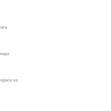
nera
 mejor
espacio es